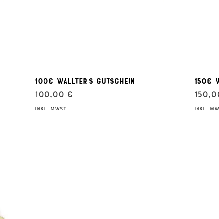
Schnellansicht
100€ Wallter's Gutschein
150€ W
Preis
Preis
100,00 €
150,0
inkl. MwSt.
inkl. Mw