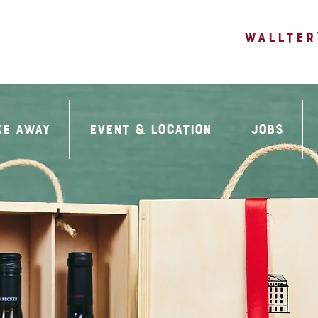
WALLTER
ke away
Event & Location
Jobs