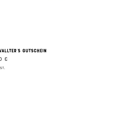
Schnellansicht
allter's Gutschein
0 €
St.